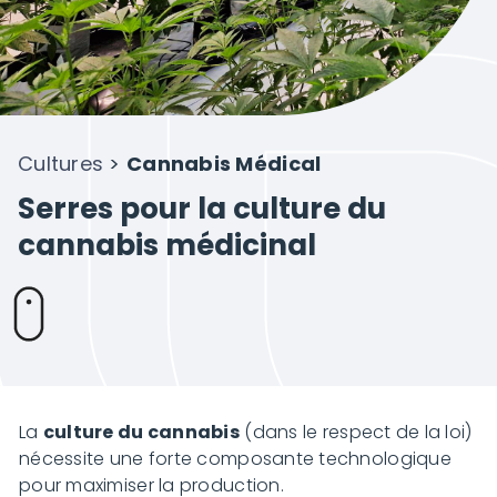
Projets
À propos de Novagric
Cultures
>
Cannabis Médical
Contact
Serres pour la culture du
cannabis médicinal
Devis sur mesure
La
culture du cannabis
(dans le respect de la loi)
nécessite une forte composante technologique
pour maximiser la production.