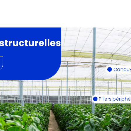
structurelles
Canau
Piliers périphé