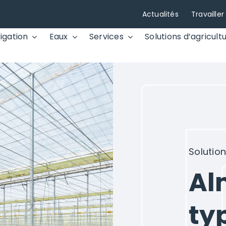
Actualités
Travaille
rigation
Eaux
Services
Solutions d’agricultu
Solutio
Al
ty