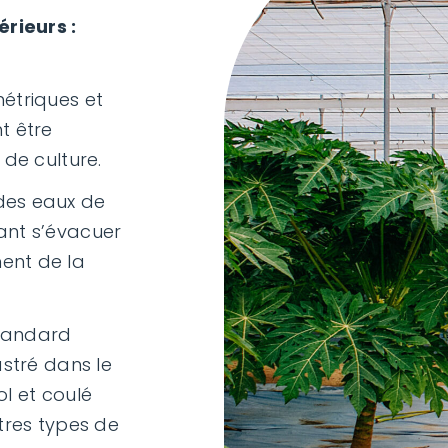
érieurs :
étriques et
t être
 de culture.
des eaux de
ant s’évacuer
ent de la
tandard
astré dans le
ol et coulé
utres types de