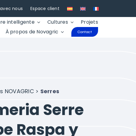
r avec nous
Espace client
re intelligente
Cultures
Projets
À propos de Novagric
Contact
ns NOVAGRIC >
Serres
meria Serre
pe Raspa y