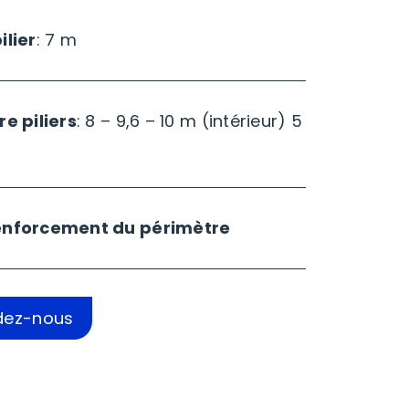
ilier
: 7 m
e piliers
: 8 – 9,6 – 10 m (intérieur) 5
enforcement du périmètre
ez-nous