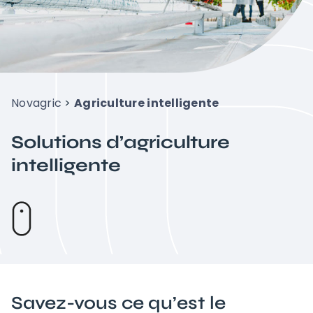
Projets
À propos de Novagric
Novagric
>
Agriculture intelligente
Contact
Solutions d’agriculture
intelligente
Devis sur mesure
Savez-vous ce qu’est le