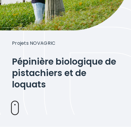
Projets
À propos de Novagric
Projets NOVAGRIC
Contact
Pépinière biologique de
Devis sur mesure
pistachiers et de
loquats