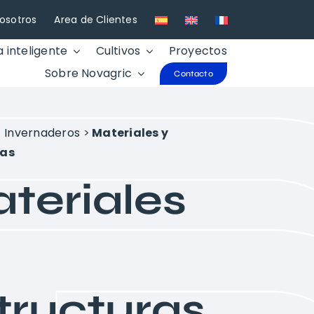
osotros
Area de Clientes
a inteligente
Cultivos
Proyectos
Sobre Novagric
Contacto
>
Invernaderos
>
Materiales y
ras
teriales
tructuras