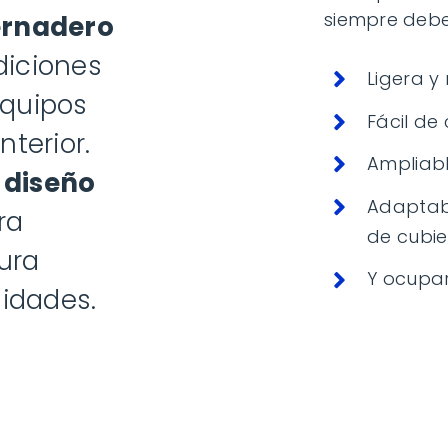
siempre debe
ernadero
diciones
Ligera y 
equipos
Fácil de
nterior.
Ampliabl
 diseño
Adaptabl
ra
de cubie
ura
Y ocupar
idades.