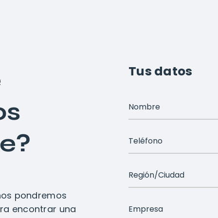
Tus datos
é
os
te?
y nos pondremos
ra encontrar una