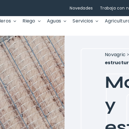
Novedades
Trabaja con n
deros
Riego
Aguas
Servicios
Agricultur
Novagric
estructu
Ma
y
es