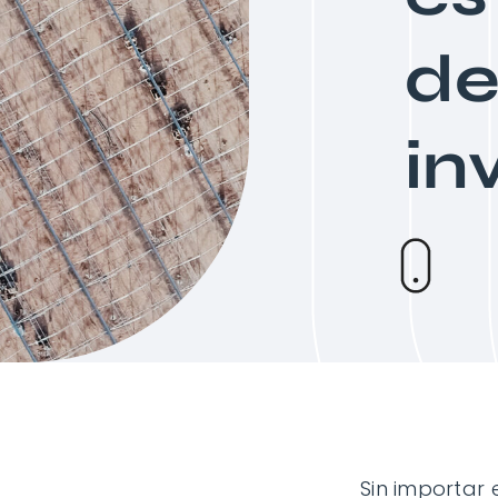
d
in
Sin importar 