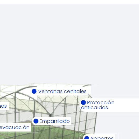
Ventanas cenitales
Protección
has
anticaídas
Emparrilado
 evacuación
Soportes