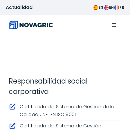
Saltar
Actualidad
ES
EN
FR
al
contenido
Toggle
Navigat
Invernaderos
Riego
Aguas
Responsabilidad social
corporativa
Servicios
Certificado del Sistema de Gestión de la
Agricultura inteligente
Calidad UNE-EN ISO 9001
Certificado del Sistema de Gestión
Cultivos