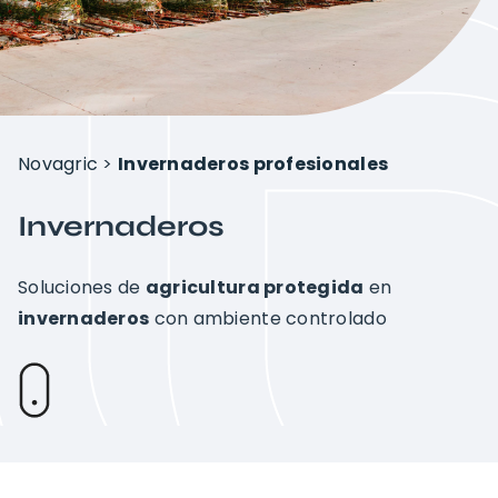
Proyectos
Sobre Novagric
Novagric
>
Invernaderos profesionales
Contacto
Invernaderos
Presupuesto a tu medida
Soluciones de
agricultura protegida
en
invernaderos
con ambiente controlado