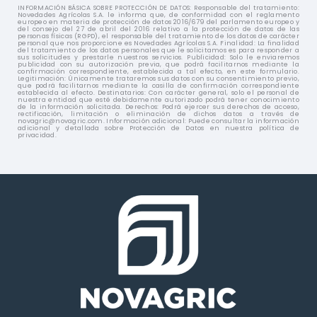
INFORMACIÓN BÁSICA SOBRE PROTECCIÓN DE DATOS: Responsable del tratamiento:
Novedades Agrícolas S.A. le informa que, de conformidad con el reglamento
europeo en materia de protección de datos 2016/679 del parlamento europeo y
del consejo del 27 de abril del 2016 relativo a la protección de datos de las
personas físicas (RGPD), el responsable del tratamiento de los datos de carácter
personal que nos proporcione es Novedades Agrícolas S.A. Finalidad: La finalidad
del tratamiento de los datos personales que le solicitamos es para responder a
sus solicitudes y prestarle nuestros servicios. Publicidad: Solo le enviaremos
publicidad con su autorización previa, que podrá facilitarnos mediante la
confirmación correspondiente, establecida a tal efecto, en este formulario.
Legitimación: Únicamente trataremos sus datos con su consentimiento previo,
que podrá facilitarnos mediante la casilla de confirmación correspondiente
establecida al efecto. Destinatarios: Con carácter general, solo el personal de
nuestra entidad que esté debidamente autorizado podrá tener conocimiento
de la información solicitada. Derechos: Podrá ejercer sus derechos de acceso,
rectificación, limitación o eliminación de dichos datos a través de
novagric@novagric.com
. Información adicional: Puede consultar la información
adicional y detallada sobre Protección de Datos en nuestra política de
privacidad.