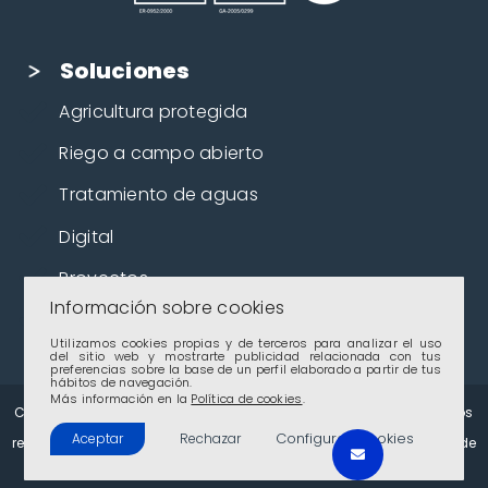
Soluciones
Agricultura protegida
Riego a campo abierto
Tratamiento de aguas
Digital
Proyectos
Información sobre cookies
Cultivos
Utilizamos cookies propias y de terceros para analizar el uso
del sitio web y mostrarte publicidad relacionada con tus
preferencias sobre la base de un perfil elaborado a partir de tus
hábitos de navegación.
Más información en la
Política de cookies
.
Copyright 2024 – Novedades Agrícolas, S.A. – Todos los derechos
Configurar Cookies
Aceptar
Rechazar
reservados. |
Documentación
|
Aviso Legal
|
Privacidad
|
Política de
Cookies
|
Canal Ético