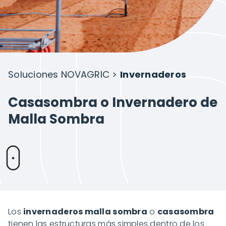
Proyectos
Sobre Novagric
Soluciones NOVAGRIC >
Invernaderos
Contacto
Casasombra o Invernadero de
Malla Sombra
Presupuesto a tu medida
Los
invernaderos malla sombra
o
casasombra
tienen las estructuras más simples dentro de los