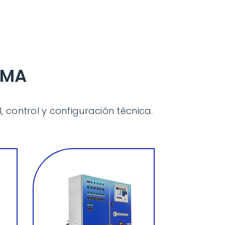
LEMA
 control y configuración técnica.
de riego
caudales
grandes