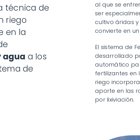
al que se enfre
 técnica de
ser especialmen
n riego
cultivo áridas 
e en la
convierte en un 
de
El sistema de Fe
y agua
a los
desarrollado p
automático par
istema de
fertilizantes en
riego incorpora 
aporte en las r
por lixiviación.