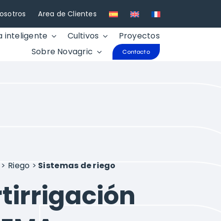
osotros
Area de Clientes
a inteligente
Cultivos
Proyectos
Sobre Novagric
Contacto
>
Riego
>
Sistemas de riego
rtirrigación