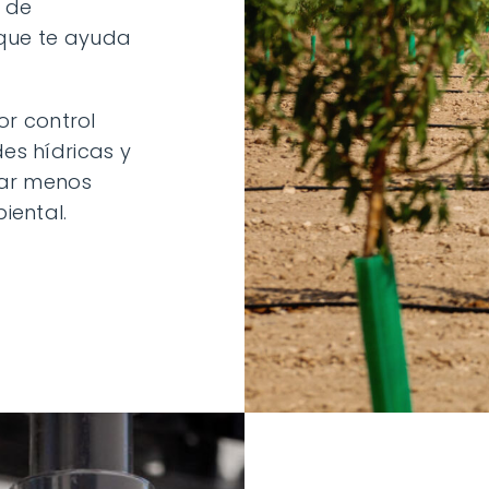
e de
 que te ayuda
r control
des hídricas y
izar menos
iental.