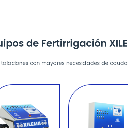
ipos de Fertirrigación XI
nstalaciones con mayores necesidades de caudal,
inyectores
de
grande
número