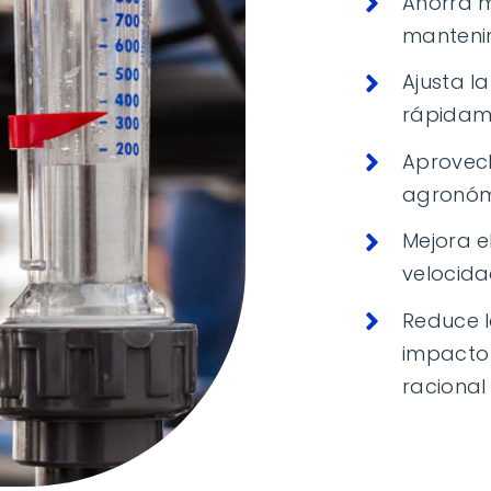
Ahorra 
manteni
Ajusta l
rápidame
Aprovec
agronóm
Mejora el
velocida
Reduce l
impacto
racional 