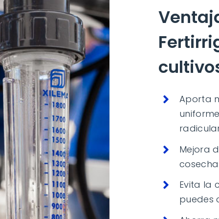
Ventaja
Fertirr
cultivo
Aporta n
uniforme
radicular
Mejora d
cosecha
Evita la
puedes c