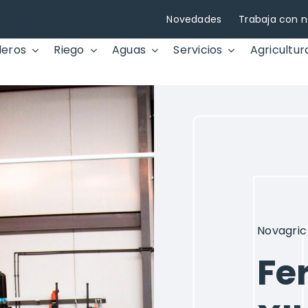
Novedades
Trabaja con n
deros
Riego
Aguas
Servicios
Agricultur
Novagric
Fe