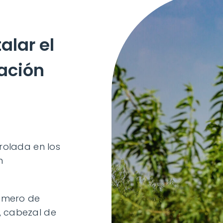
alar el
gación
trolada en los
n
número de
, cabezal de