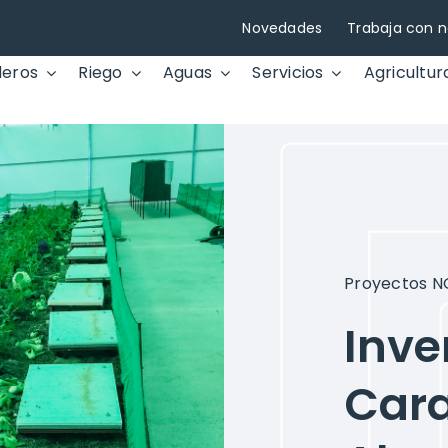
Novedades
Trabaja con n
deros
Riego
Aguas
Servicios
Agricultur
Proyectos 
Inve
Cara