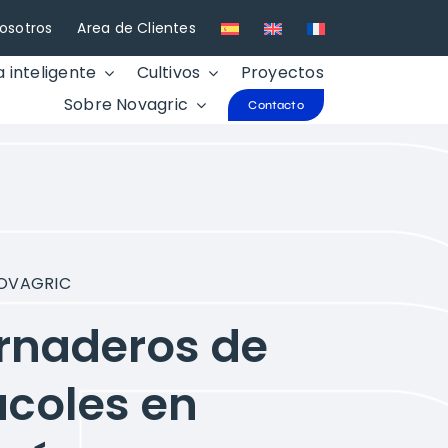
osotros
Area de Clientes
a inteligente
Cultivos
Proyectos
Sobre Novagric
Contacto
NOVAGRIC
rnaderos de
coles en