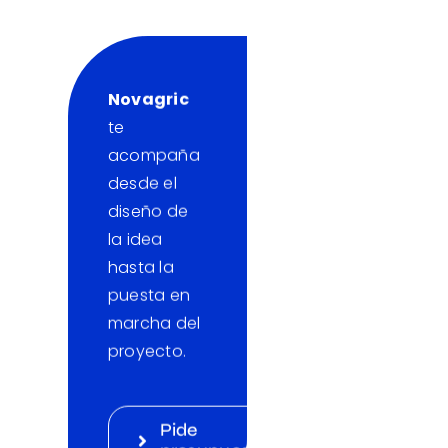
Novagric
te
acompaña
desde el
diseño de
la idea
hasta la
puesta en
marcha del
proyecto.
Pide