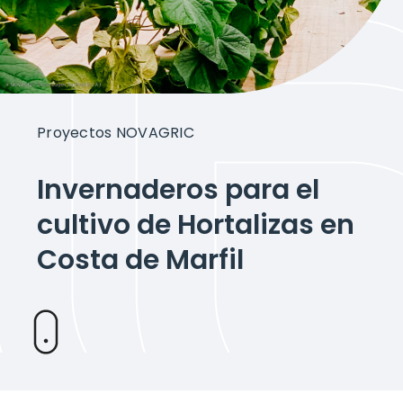
Proyectos
Sobre Novagric
Proyectos NOVAGRIC
Contacto
Invernaderos para el
Presupuesto a tu medida
cultivo de Hortalizas en
Costa de Marfil