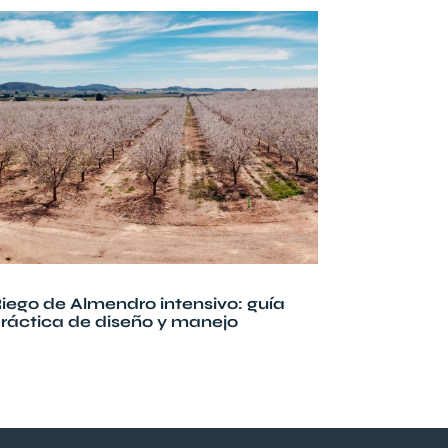
iego de Almendro intensivo: guía
LIFE BIO
ráctica de diseño y manejo
del 90% 
hidropón