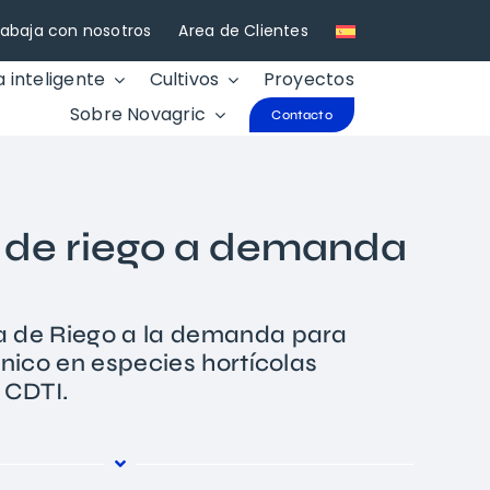
rabaja con nosotros
Area de Clientes
a inteligente
Cultivos
Proyectos
Sobre Novagric
Contacto
 de riego a demanda
 de Riego a la demanda para
ónico en especies hortícolas
 CDTI.