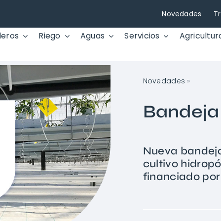
Novedades
T
deros
Riego
Aguas
Servicios
Agricultur
Novedades
»
Bandeja
Nueva bandeja
cultivo hidrop
financiado por