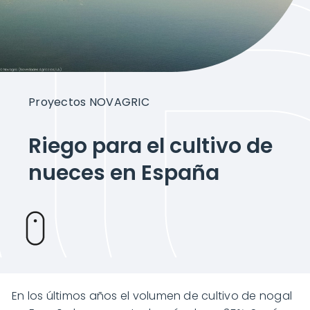
Proyectos
Sobre Novagric
Proyectos NOVAGRIC
Contacto
Riego para el cultivo de
Presupuesto a tu medida
nueces en España
En los últimos años el volumen de cultivo de nogal