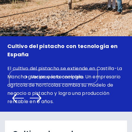
Cultivo del pistacho con tecnología en
España
El cultivo del pistacho se extiende en Castilla-La
Mancha gracias a la tecnología. Un empresario
Ver proyecto completo
agrícola de hortícolas cambia su modelo de
negocio a pistacho y logra una producción
rentable en 6 años.